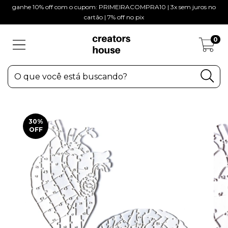
ganhe 10% off com o cupom: PRIMEIRACOMPRA10 | 3x sem juros no
cartão | 7% off no pix
0
30
%
OFF