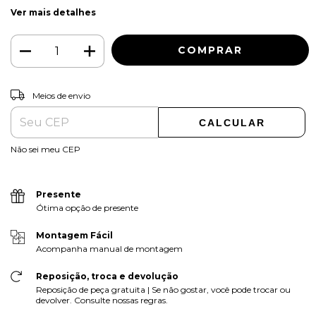
Ver mais detalhes
ALTERAR CEP
Entregas para o CEP:
Meios de envio
CALCULAR
Não sei meu CEP
Presente
Ótima opção de presente
Montagem Fácil
Acompanha manual de montagem
Reposição, troca e devolução
Reposição de peça gratuita | Se não gostar, você pode trocar ou
devolver. Consulte nossas regras.