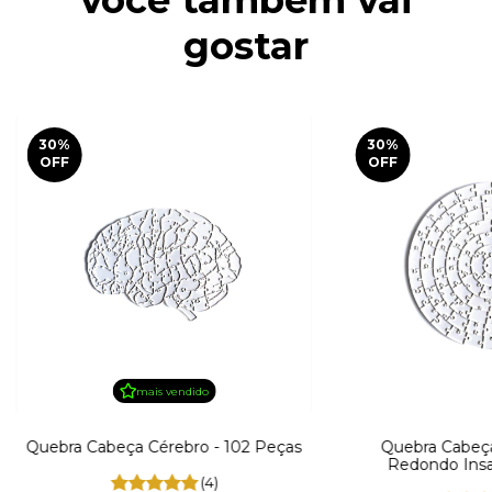
você também vai
gostar
30
%
30
%
OFF
OFF
mais vendido
Quebra Cabeça Cérebro - 102 Peças
Quebra Cabeça
Redondo Insa
(4)