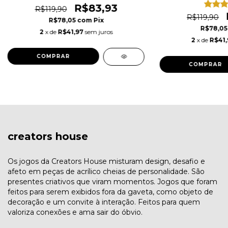
R$83,93
R$119,90
R$119,90
R$78,05
com
Pix
R$78,0
2
x de
R$41,97
sem juros
2
x de
R$41,
COMPRAR
COMPRAR
creators house
Os jogos da Creators House misturam design, desafio e
afeto em peças de acrílico cheias de personalidade. São
presentes criativos que viram momentos. Jogos que foram
feitos para serem exibidos fora da gaveta, como objeto de
decoração e um convite à interação. Feitos para quem
valoriza conexões e ama sair do óbvio.