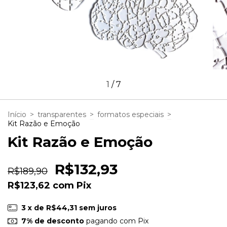
1
/
7
Início
>
transparentes
>
formatos especiais
>
Kit Razão e Emoção
Kit Razão e Emoção
R$132,93
R$189,90
R$123,62
com
Pix
3
x de
R$44,31
sem juros
7% de desconto
pagando com Pix