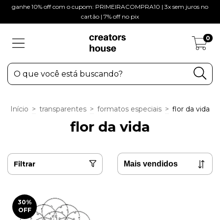
ganhe 10% off com o cupom: PRIMEIRACOMPRA10 | 3x sem juros no
cartão | 7% off no pix
0
Início
>
transparentes
>
formatos especiais
>
flor da vida
flor da vida
Filtrar
30
%
OFF