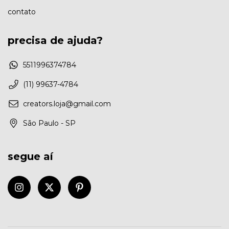
contato
precisa de ajuda?
5511996374784
(11) 99637-4784
creators.loja@gmail.com
São Paulo - SP
segue aí