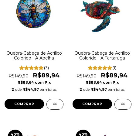
Quebra-Cabeça de Acrílico
Quebra-Cabeça de Acrílico
Colorido - A Abelha
Colorido - A Tartaruga
(3)
(1)
R$89,94
R$89,94
R$149,90
R$149,90
R$83,64
com
Pix
R$83,64
com
Pix
2
x de
R$44,97
sem juros
2
x de
R$44,97
sem juros
COMPRAR
COMPRAR
40
%
40
%