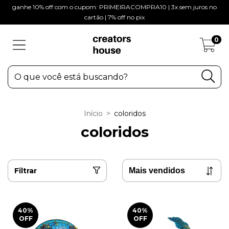
ganhe 10% off com o cupom: PRIMEIRACOMPRA10 | 3x sem juros no
cartão | 7% off no pix
0
Início
>
coloridos
coloridos
Filtrar
40
%
40
%
OFF
OFF