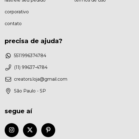
corporativo
contato
precisa de ajuda?
5511996374784
(11) 99637-4784
creators.loja@gmail.com
São Paulo - SP
segue aí