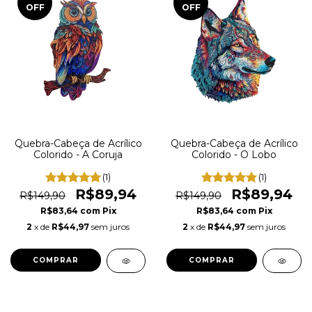
OFF
OFF
Quebra-Cabeça de Acrílico
Quebra-Cabeça de Acrílico
Colorido - A Coruja
Colorido - O Lobo
(1)
(1)
R$89,94
R$89,94
R$149,90
R$149,90
R$83,64
com
Pix
R$83,64
com
Pix
2
x de
R$44,97
sem juros
2
x de
R$44,97
sem juros
COMPRAR
COMPRAR