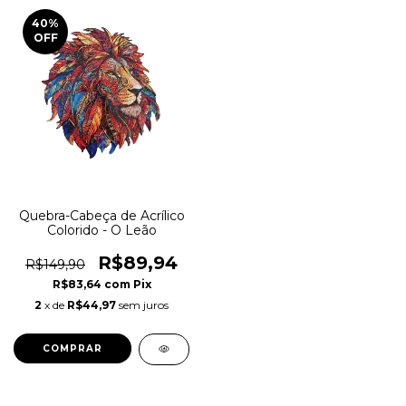
40
%
OFF
Quebra-Cabeça de Acrílico
Colorido - O Leão
R$89,94
R$149,90
R$83,64
com
Pix
2
x de
R$44,97
sem juros
COMPRAR