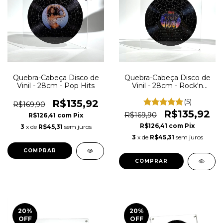
Quebra-Cabeça Disco de
Quebra-Cabeça Disco de
Vinil - 28cm - Pop Hits
Vinil - 28cm - Rock'n
Puzzle
R$135,92
(5)
R$169,90
R$135,92
R$169,90
R$126,41
com
Pix
R$126,41
com
Pix
3
x de
R$45,31
sem juros
3
x de
R$45,31
sem juros
COMPRAR
COMPRAR
20
%
20
%
OFF
OFF