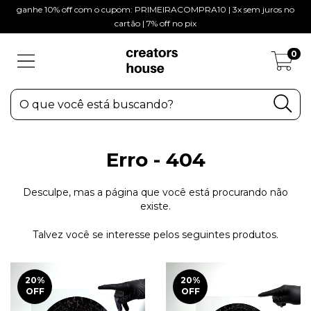
ganhe 10% off com o cupom: PRIMEIRACOMPRA10 | 3x sem juros no
cartão | 7% off no pix
0
Erro - 404
Desculpe, mas a página que você está procurando não
existe.
Talvez você se interesse pelos seguintes produtos.
20
%
20
%
OFF
OFF