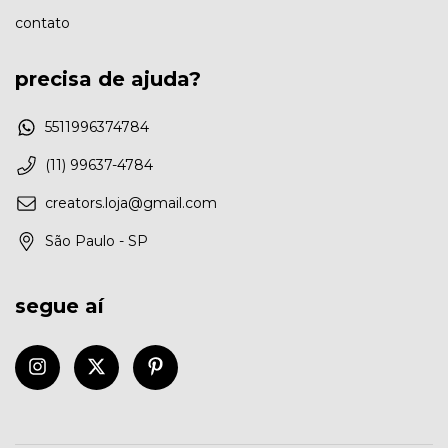
contato
precisa de ajuda?
5511996374784
(11) 99637-4784
creators.loja@gmail.com
São Paulo - SP
segue aí